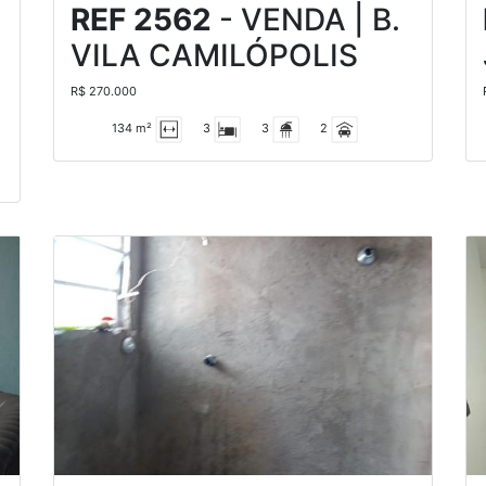
REF 2562
- VENDA | B.
VILA CAMILÓPOLIS
R$ 270.000
134 m²
3
3
2