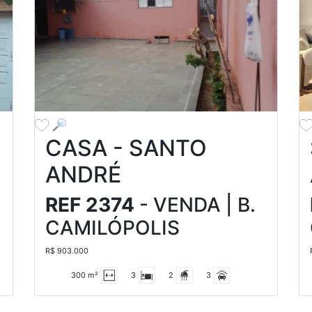
CASA - SANTO
ANDRÉ
REF 2374
- VENDA | B.
CAMILÓPOLIS
R$ 903.000
300 m²
3
2
3