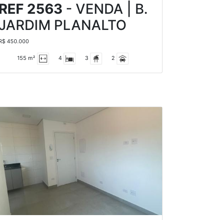
REF 2563
- VENDA | B.
JARDIM PLANALTO
R$ 450.000
155 m²
4
3
2