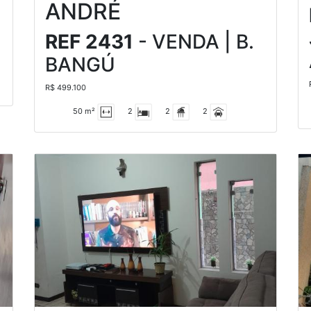
ANDRÉ
REF 2431
- VENDA | B.
BANGÚ
R$ 499.100
50 m²
2
2
2