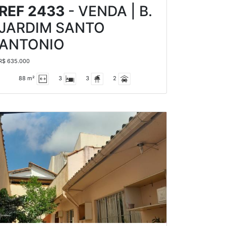
REF 2433
- VENDA | B.
JARDIM SANTO
ANTONIO
R$ 635.000
88 m²
3
3
2