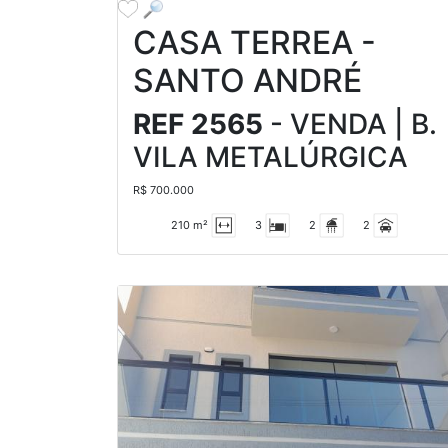
CASA TERREA -
SANTO ANDRÉ
REF 2565
- VENDA | B.
VILA METALÚRGICA
R$ 700.000
210 m²
3
2
2