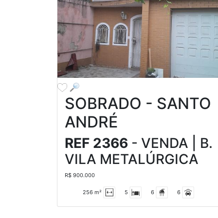
SOBRADO - SANTO
ANDRÉ
REF 2366
- VENDA | B.
VILA METALÚRGICA
R$ 900.000
256 m²
5
6
6