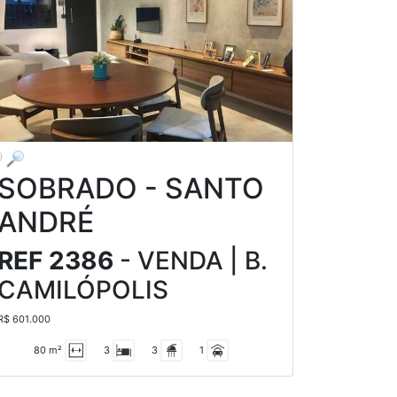
SOBRADO - SANTO
ANDRÉ
REF 2386
- VENDA | B.
CAMILÓPOLIS
R$ 601.000
80 m²
3
3
1