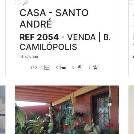
CASA - SANTO
ANDRÉ
REF 2054
- VENDA | B.
CAMILÓPOLIS
R$ 426.000
240 m²
0
0
0