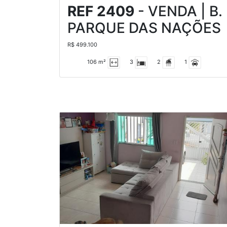
REF 2409
- VENDA | B.
PARQUE DAS NAÇÕES
R$ 499.100
106 m²
3
2
1