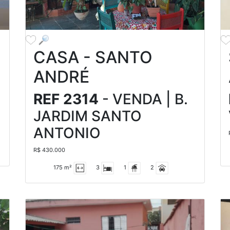
CASA - SANTO
ANDRÉ
REF 2314
- VENDA | B.
JARDIM SANTO
ANTONIO
R$ 430.000
175 m²
3
1
2