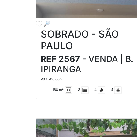
SOBRADO - SÃO
PAULO
REF 2567
- VENDA | B.
IPIRANGA
R$ 1.700.000
168 m²
3
4
4