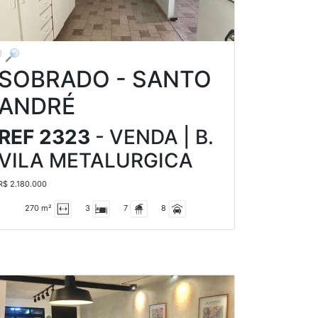
SOBRADO - SANTO
ANDRÉ
REF 2323
- VENDA | B.
VILA METALURGICA
R$ 2.180.000
270 m²
3
7
8